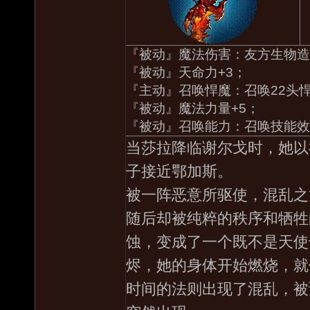
『被动』魔法伤害：友方生物造
『被动』天命力+3；
『主动』召唤悍魔：召唤22头
『被动』魔法力量+5；
『被动』召唤能力：召唤技能效
当莎拉降临谢尔戈时，她以
子接近鄂加斯。
被一阵恶意所驱使，混乱之
随后却被纯粹的秩序和牺牲
蚀，变成了一个既不是天使
烬，她的身体开始燃烧，就
时间的法则出现了混乱，被