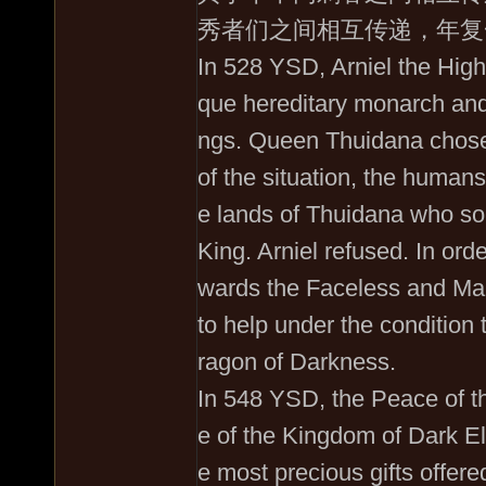
秀者们之间相互传递，年复
In 528 YSD, Arniel the High
que hereditary monarch and 
ngs. Queen Thuidana chose
of the situation, the human
e lands of Thuidana who so
King. Arniel refused. In ord
wards the Faceless and Mal
to help under the condition 
ragon of Darkness.
In 548 YSD, the Peace of 
e of the Kingdom of Dark E
e most precious gifts offer