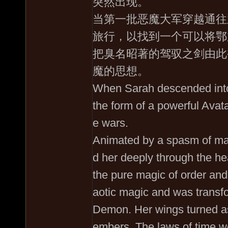
突然出现。
当第一批恶魔大军穿越通往
旅行，以找到一个可以将鄂
把臭名昭著的驾驭之剑由此
魔的思想。
When Sarah descended into
the form of a powerful Avat
e wars.
Animated by a spasm of ma
d her deeply through the h
the pure magic of order an
aotic magic and was transf
Demon. Her wings turned as
embers. The laws of time w