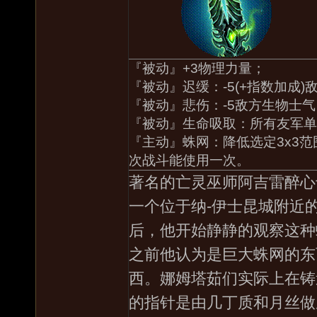
『被动』+3物理力量；
『被动』迟缓：-5(+指数加成)
『被动』悲伤：-5敌方生物士气
『被动』生命吸取：所有友军单
『主动』蛛网：降低选定3x3
次战斗能使用一次。
著名的亡灵巫师阿吉雷醉心
一个位于纳-伊士昆城附近
后，他开始静静的观察这种
之前他认为是巨大蛛网的东
西。娜姆塔茹们实际上在铸
的指针是由几丁质和月丝做