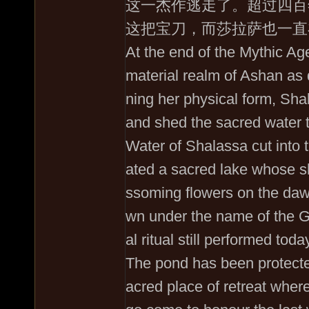
这一杰作逃走了。超过四百
这把宝刀，而莎拉萨也一直
At the end of the Mythic Ag
material realm of Ashan as 
ning her physical form, Sh
and shed the sacred water 
Water of Shalassa cut into 
ated a sacred lake whose sh
ssoming flowers on the dawn
wn under the name of the Gr
al ritual still performed tod
The pond has been protect
acred place of retreat where