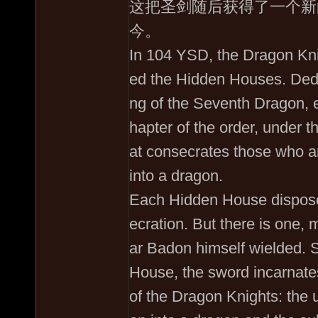
这把圣剑随后获得了一个新
今。
In 104 YSD, the Dragon Kni
ed the Hidden Houses. Dedic
ng of the Seventh Dragon, e
hapter of the order, under
at consecrates those who a
into a dragon.
Each Hidden House disposes
ecration. But there is one, 
ar Badon himself wielded. S
House, the sword incarnates
of the Dragon Knights: the u